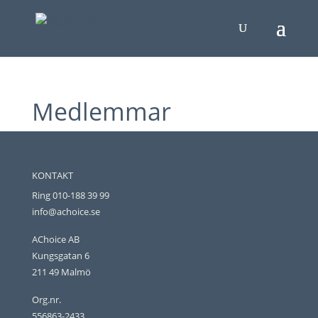
Medlemmar
KONTAKT
Ring 010-188 39 99
info@achoice.se
AChoice AB
Kungsgatan 6
211 49 Malmö
Org.nr.
556863-2433