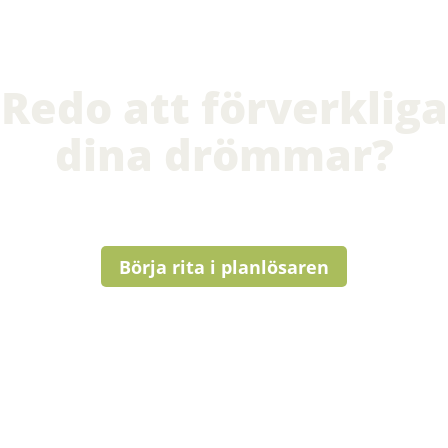
Redo att förverkliga
dina drömmar?
Börja rita i planlösaren