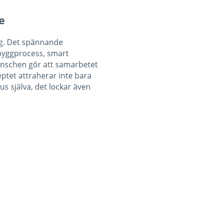
e
rg. Det spännande
 byggprocess, smart
anschen gör att samarbetet
ptet attraherar inte bara
us själva, det lockar även