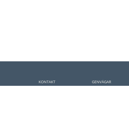
KONTAKT
GENVÄGAR
Ring 010-188 39 99
Integritetspolicy
info@achoice.se
Cookies
AChoice AB
Bygg online
Kungsgatan 6
FAQ
211 49 Malmö
OM ACHOICE