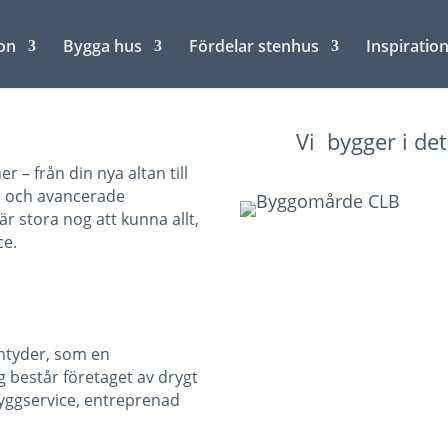
on
Bygga hus
Fördelar stenhus
Inspiratio
Vi bygger i d
 – från din nya altan till
n och avancerade
är stora nog att kunna allt,
ce.
ntyder, som en
g består företaget av drygt
byggservice, entreprenad