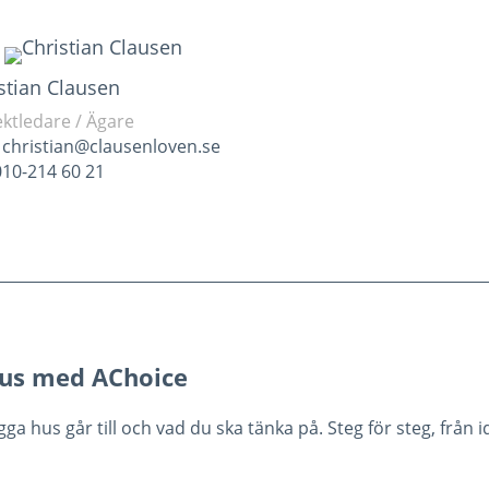
stian Clausen
ektledare / Ägare
:
christian@clausenloven.se
 010-214 60 21
 hus med AChoice
 hus går till och vad du ska tänka på. Steg för steg, från idé