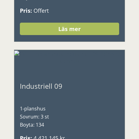
Pris
:
Offert
Läs mer
Industriell 09
1-planshus
Sovrum
:
3 st
Boyta
:
134
Pris
:
4 421 145 kr