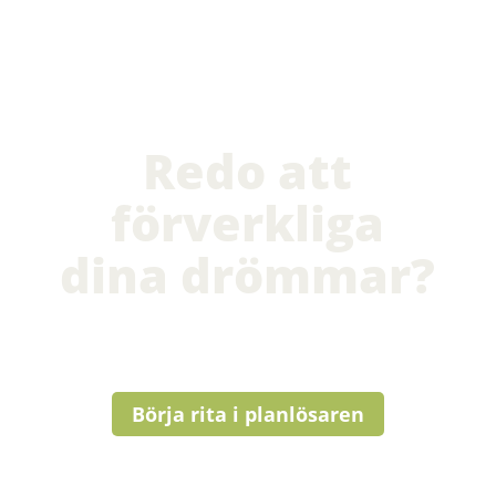
Redo att
förverkliga
dina drömmar?
Börja rita i planlösaren